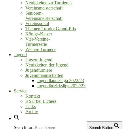
Neuigkeiten zu Turnieren
Vereinsmeisterschaft
Senioren‑
Vereinsmeisterschaft
Vereinspokal
Themen Turnier Grand‑Prix
Königs‑Keizer
Vier‑Vereine‑
Turnierserie
Weitere Turniere
Jugend
Unsere Jugend
Neuigkeiten der Jugend
Jugendturniere
Jugendmannschaften
Jugendlandesliga 2022/23
Jugendbezirksliga 2022/23
Service
Kontakt
KSH bei Lichess
Links
Archiv
Search for:
Search Button