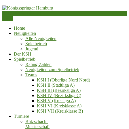
Skip
to
kontakt@ksh1984.de
content
Schachverein von 1984 e.V.
Menu
Königsspringer Hamburg
Home
Neuigkeiten
Alle Neuigkeiten
Spielbetrieb
Jugend
Der KSH
Spielbetrieb
Rating-Zahlen
Neuigkeiten zum Spielbetrieb
Teams
KSH I (Oberliga Nord Nord)
KSH II (Stadtliga A)
KSH III (Bezirksliga A)
KSH IV (Bezirksliga C)
KSH V (Kreisliga A)
KSH VI (Kreisklasse A)
KSH VII (Kreisklasse B)
Turniere
Blitzschach‑
Meisterschaft