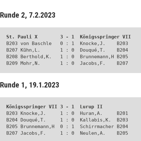
Runde 2, 7.2.2023
St. Pauli X        3 - 1  Königsspringer VII
B203 von Baschle   0 : 1  Knocke,J.    B203

B207 Kühn,L.       1 : 0  Douqué,T.    B204

B208 Berthold,K.   1 : 0  Brunnemann,H B205

B209 Mohr,N.       1 : 0  Jacobs,F.    B207
Runde 1, 19.1.2023
Königsspringer VII 3 - 1  Lurup II
B203 Knocke,J.     1 : 0  Huran,A.     B201

B204 Douqué,T.     1 : 0  Kallabis,K.  B203

B205 Brunnemann,H  0 : 1  Schirrmacher B204

B207 Jacobs,F.     1 : 0  Neulen,A.    B205