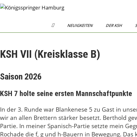
Skip
to
Königsspringer
Schachverein von 1984 e.V.
content
H
Hamburg
NEUIGKEITEN
DER KSH
S
O
M
E
KSH VII (Kreisklasse B)
Saison 2026
KSH 7 holte seine ersten Mannschaftpunkte
In der 3. Runde war Blankenese 5 zu Gast in unse
wir an allen Brettern stärker besetzt. Berthold 
Partie. In meiner Spanisch-Partie setzte mein Ge
Rochade die f, g und h-Bauern in Bewegung. Das