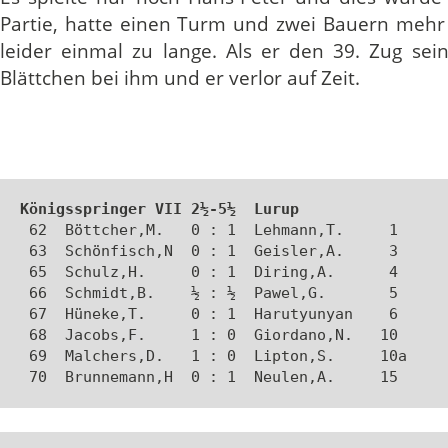
Partie, hatte einen Turm und zwei Bauern mehr
leider einmal zu lange. Als er den 39. Zug sei
Blättchen bei ihm und er verlor auf Zeit.
Königsspringer VII 2½-5½  Lurup
 62  Böttcher,M.   0 : 1  Lehmann,T.     1 

 63  Schönfisch,N  0 : 1  Geisler,A.     3 

 65  Schulz,H.     0 : 1  Diring,A.      4 

 66  Schmidt,B.    ½ : ½  Pawel,G.       5 

 67  Hüneke,T.     0 : 1  Harutyunyan    6 

 68  Jacobs,F.     1 : 0  Giordano,N.   10 

 69  Malchers,D.   1 : 0  Lipton,S.     10a

 70  Brunnemann,H  0 : 1  Neulen,A.     15