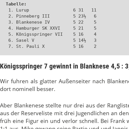
Tabelle:
 1. Lurup                 6 31   11

 2. Pinneberg III         5 23½   6

 3. Blankenese IV         5 22    5

 4. Hamburger SK XXVI     5 21    5

 5. Königsspringer VII    5 16    4

 6. Sasel V               5 14½   3

 7. St. Pauli X           5 16    2
Königsspringer 7 gewinnt in Blanknese 4,5 : 3
Wir fuhren als glatter Außenseiter nach Blanken
dort nominell besser.
Aber Blankenese stellte nur drei aus der Ranglist
aus der Reserveliste mit drei Jugendlichen an den 
früh eine Figur ein und verlor schnell. Bei Fran
1:1 aus. Mike gewann seine Partie und und Jannis 