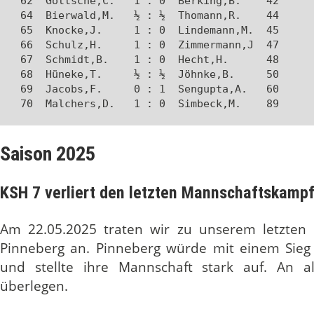
 62  Göttsche,C.   1 : 0  Berking,B.    42 

 64  Bierwald,M.   ½ : ½  Thomann,R.    44 

 65  Knocke,J.     1 : 0  Lindemann,M.  45 

 66  Schulz,H.     1 : 0  Zimmermann,J  47 

 67  Schmidt,B.    1 : 0  Hecht,H.      48 

 68  Hüneke,T.     ½ : ½  Jöhnke,B.     50 

 69  Jacobs,F.     0 : 1  Sengupta,A.   60 

 70  Malchers,D.   1 : 0  Simbeck,M.    89
Saison 2025
KSH 7 verliert den letzten Mannschaftskampf
Am 22.05.2025 traten wir zu unserem letzten
Pinneberg an. Pinneberg würde mit einem Sieg g
und stellte ihre Mannschaft stark auf. An 
überlegen.