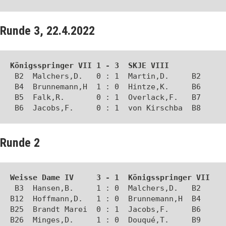
Runde 3, 22.4.2022
Königsspringer VII 1 - 3  SKJE VIII
 B2  Malchers,D.   0 : 1  Martin,D.     B2 

 B4  Brunnemann,H  1 : 0  Hintze,K.     B6 

 B5  Falk,R.       0 : 1  Overlack,F.   B7 

 B6  Jacobs,F.     0 : 1  von Kirschba  B8
Runde 2
Weisse Dame IV     3 - 1  Königsspringer VII
 B3  Hansen,B.     1 : 0  Malchers,D.   B2 

B12  Hoffmann,D.   1 : 0  Brunnemann,H  B4 

B25  Brandt Marei  0 : 1  Jacobs,F.     B6 

B26  Minges,D.     1 : 0  Douqué,T.     B9