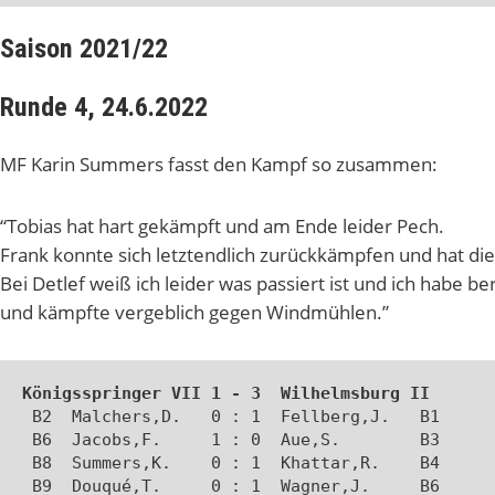
Saison 2021/22
Runde 4, 24.6.2022
MF Karin Summers fasst den Kampf so zusammen:
“Tobias hat hart gekämpft und am Ende leider Pech.
Frank konnte sich letztendlich zurückkämpfen und hat die P
Bei Detlef weiß ich leider was passiert ist und ich habe b
und kämpfte vergeblich gegen Windmühlen.”
Königsspringer VII 1 - 3  Wilhelmsburg II
 B2  Malchers,D.   0 : 1  Fellberg,J.   B1 

 B6  Jacobs,F.     1 : 0  Aue,S.        B3 

 B8  Summers,K.    0 : 1  Khattar,R.    B4 

 B9  Douqué,T.     0 : 1  Wagner,J.     B6