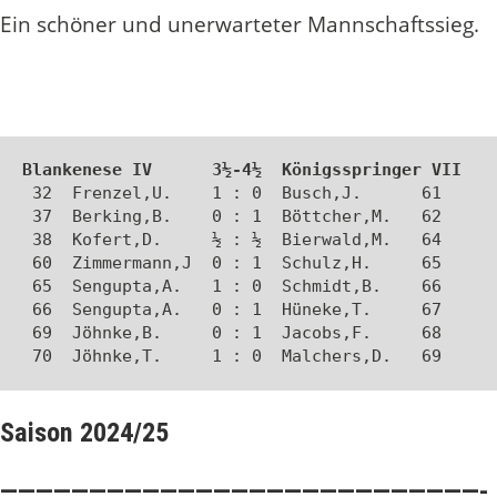
Ein schöner und unerwarteter Mannschaftssieg.
Blankenese IV      3½-4½  Königsspringer VII
 32  Frenzel,U.    1 : 0  Busch,J.      61 

 37  Berking,B.    0 : 1  Böttcher,M.   62 

 38  Kofert,D.     ½ : ½  Bierwald,M.   64 

 60  Zimmermann,J  0 : 1  Schulz,H.     65 

 65  Sengupta,A.   1 : 0  Schmidt,B.    66 

 66  Sengupta,A.   0 : 1  Hüneke,T.     67 

 69  Jöhnke,B.     0 : 1  Jacobs,F.     68 

 70  Jöhnke,T.     1 : 0  Malchers,D.   69
Saison 2024/25
———————————————————————————-