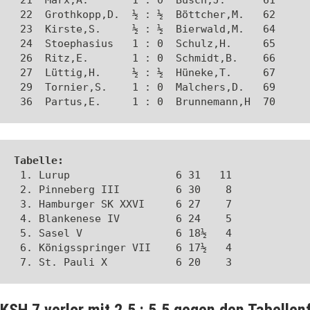
 22  Grothkopp,D.  ½ : ½  Böttcher,M.   62 

 23  Kirste,S.     ½ : ½  Bierwald,M.   64 

 24  Stoephasius   1 : 0  Schulz,H.     65 

 26  Ritz,E.       1 : 0  Schmidt,B.    66 

 27  Lüttig,H.     ½ : ½  Hüneke,T.     67 

 29  Tornier,S.    1 : 0  Malchers,D.   69 

 36  Partus,E.     1 : 0  Brunnemann,H  70
Tabelle:
 1. Lurup                 6 31   11

 2. Pinneberg III         6 30    8

 3. Hamburger SK XXVI     6 27    7

 4. Blankenese IV         6 24    5

 5. Sasel V               6 18½   4

 6. Königsspringer VII    6 17½   4

 7. St. Pauli X           6 20    3
KSH 7 verlor mit 2,5 : 5,5 gegen den Tabellen