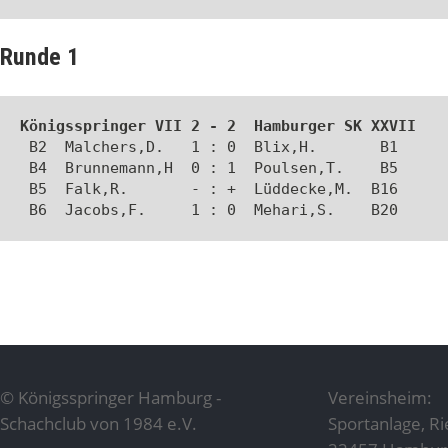
Runde 1
Königsspringer VII 2 - 2  Hamburger SK XXVII
 B2  Malchers,D.   1 : 0  Blix,H.       B1 

 B4  Brunnemann,H  0 : 1  Poulsen,T.    B5 

 B5  Falk,R.       - : +  Lüddecke,M.  B16 

 B6  Jacobs,F.     1 : 0  Mehari,S.    B20
© Königsspringer Hamburg -
Vereinsheim:
Schachclub von 1984 e.V.
Sportanlage, R