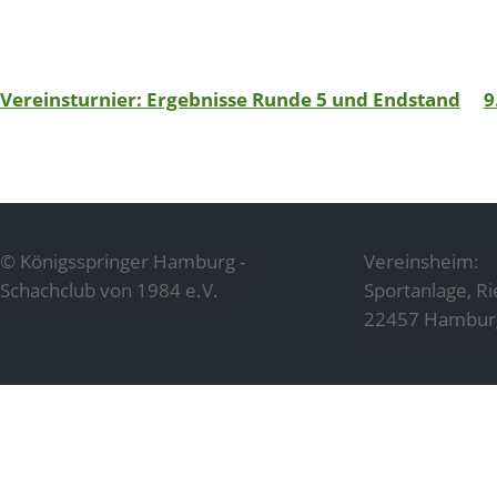
Beitragsnavigation
Vereinsturnier: Ergebnisse Runde 5 und Endstand
9
© Königsspringer Hamburg -
Vereinsheim:
Schachclub von 1984 e.V.
Sportanlage, R
22457 Hambur