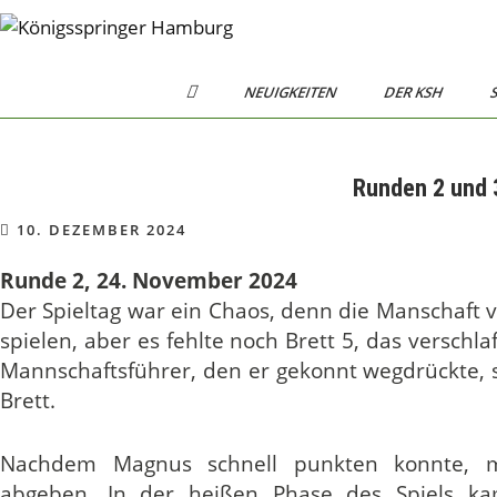
Skip
to
Königsspringer
Schachverein von 1984 e.V.
content
H
Hamburg
NEUIGKEITEN
DER KSH
S
O
M
E
Runden 2 und 
10. DEZEMBER 2024
Runde 2, 24. November 2024
Der Spieltag war ein Chaos, denn die Manschaft v
spielen, aber es fehlte noch Brett 5, das versch
Mannschaftsführer, den er gekonnt wegdrückte, s
Brett.
Nachdem Magnus schnell punkten konnte, m
abgeben. In der heißen Phase des Spiels k