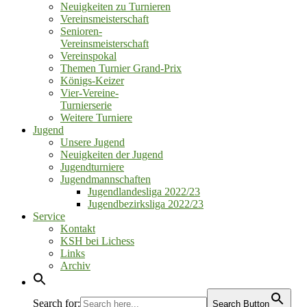
Neuigkeiten zu Turnieren
Vereinsmeisterschaft
Senioren‑
Vereinsmeisterschaft
Vereinspokal
Themen Turnier Grand‑Prix
Königs‑Keizer
Vier‑Vereine‑
Turnierserie
Weitere Turniere
Jugend
Unsere Jugend
Neuigkeiten der Jugend
Jugendturniere
Jugendmannschaften
Jugendlandesliga 2022/23
Jugendbezirksliga 2022/23
Service
Kontakt
KSH bei Lichess
Links
Archiv
Search for:
Search Button