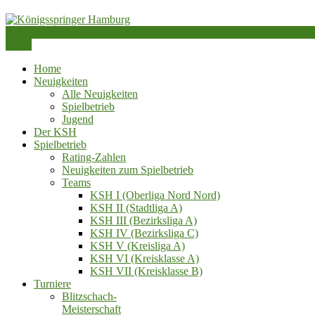
Skip
to
kontakt@ksh1984.de
content
Schachverein von 1984 e.V.
Menu
Königsspringer Hamburg
Home
Neuigkeiten
Alle Neuigkeiten
Spielbetrieb
Jugend
Der KSH
Spielbetrieb
Rating-Zahlen
Neuigkeiten zum Spielbetrieb
Teams
KSH I (Oberliga Nord Nord)
KSH II (Stadtliga A)
KSH III (Bezirksliga A)
KSH IV (Bezirksliga C)
KSH V (Kreisliga A)
KSH VI (Kreisklasse A)
KSH VII (Kreisklasse B)
Turniere
Blitzschach‑
Meisterschaft