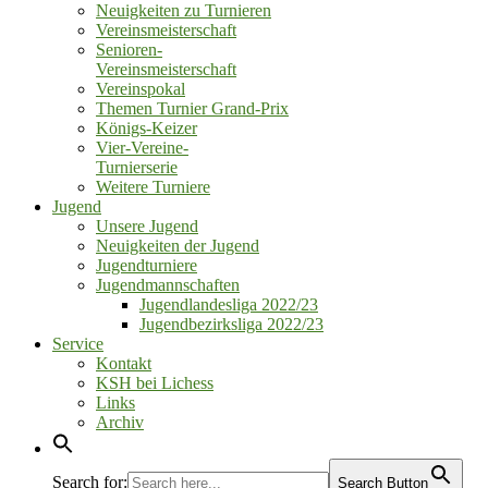
Neuigkeiten zu Turnieren
Vereinsmeisterschaft
Senioren‑
Vereinsmeisterschaft
Vereinspokal
Themen Turnier Grand‑Prix
Königs‑Keizer
Vier‑Vereine‑
Turnierserie
Weitere Turniere
Jugend
Unsere Jugend
Neuigkeiten der Jugend
Jugendturniere
Jugendmannschaften
Jugendlandesliga 2022/23
Jugendbezirksliga 2022/23
Service
Kontakt
KSH bei Lichess
Links
Archiv
Search for:
Search Button