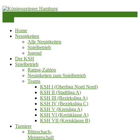
Skip
to
kontakt@ksh1984.de
content
Schachverein von 1984 e.V.
Menu
Königsspringer Hamburg
Home
Neuigkeiten
Alle Neuigkeiten
Spielbetrieb
Jugend
Der KSH
Spielbetrieb
Rating-Zahlen
Neuigkeiten zum Spielbetrieb
Teams
KSH I (Oberliga Nord Nord)
KSH II (Stadtliga A)
KSH III (Bezirksliga A)
KSH IV (Bezirksliga C)
KSH V (Kreisliga A)
KSH VI (Kreisklasse A)
KSH VII (Kreisklasse B)
Turniere
Blitzschach‑
Meisterschaft