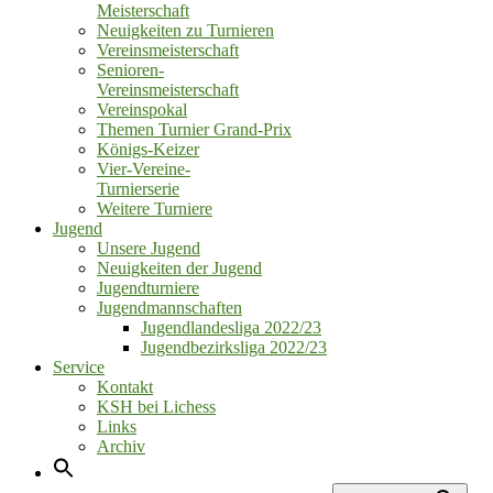
Meisterschaft
Neuigkeiten zu Turnieren
Vereinsmeisterschaft
Senioren‑
Vereinsmeisterschaft
Vereinspokal
Themen Turnier Grand‑Prix
Königs‑Keizer
Vier‑Vereine‑
Turnierserie
Weitere Turniere
Jugend
Unsere Jugend
Neuigkeiten der Jugend
Jugendturniere
Jugendmannschaften
Jugendlandesliga 2022/23
Jugendbezirksliga 2022/23
Service
Kontakt
KSH bei Lichess
Links
Archiv