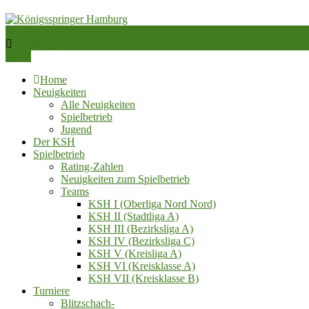
Skip
to
content
Schachverein von 1984 e.V.
kontakt@ksh1984.de
Königsspringer Hamburg
Menu
Home
Neuigkeiten
Alle Neuigkeiten
Spielbetrieb
Jugend
Der KSH
Spielbetrieb
Rating-Zahlen
Neuigkeiten zum Spielbetrieb
Teams
KSH I (Oberliga Nord Nord)
KSH II (Stadtliga A)
KSH III (Bezirksliga A)
KSH IV (Bezirksliga C)
KSH V (Kreisliga A)
KSH VI (Kreisklasse A)
KSH VII (Kreisklasse B)
Turniere
Blitzschach‑