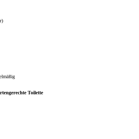
r)
gelmäßig
rtengerechte Toilette