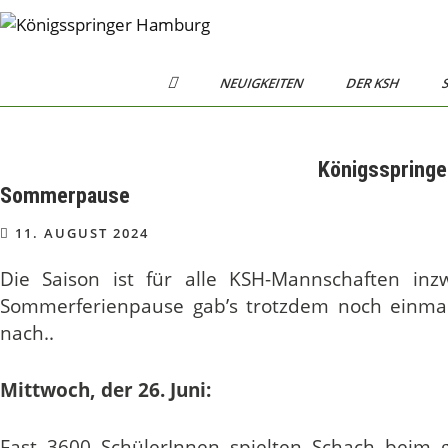
Skip
to
Königsspringer
Schachverein von 1984 e.V.
content
H
Hamburg
NEUIGKEITEN
DER KSH
S
O
M
E
Königsspringer
Sommerpause
11. AUGUST 2024
Die Saison ist für alle KSH-Mannschaften in
Sommerferienpause gab’s trotzdem noch einmal 
nach..
Mittwoch, der 26. Juni:
Fast 3600 SchülerInnen spielten Schach beim 