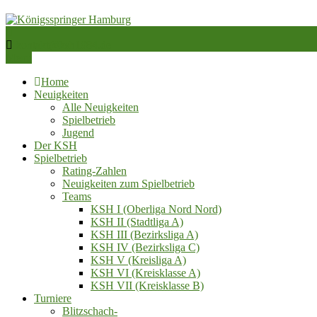
Skip
to
content
Schachverein von 1984 e.V.
kontakt@ksh1984.de
Königsspringer Hamburg
Menu
Home
Neuigkeiten
Alle Neuigkeiten
Spielbetrieb
Jugend
Der KSH
Spielbetrieb
Rating-Zahlen
Neuigkeiten zum Spielbetrieb
Teams
KSH I (Oberliga Nord Nord)
KSH II (Stadtliga A)
KSH III (Bezirksliga A)
KSH IV (Bezirksliga C)
KSH V (Kreisliga A)
KSH VI (Kreisklasse A)
KSH VII (Kreisklasse B)
Turniere
Blitzschach‑