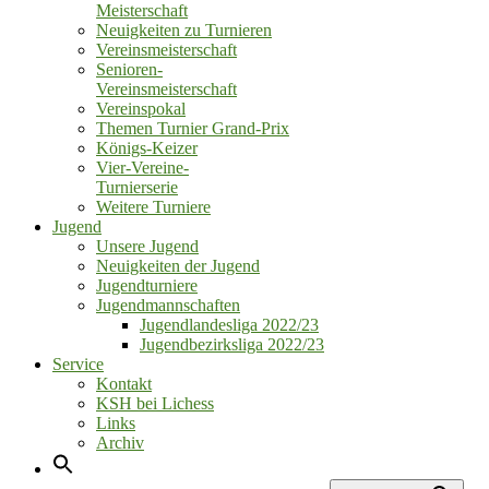
Meisterschaft
Neuigkeiten zu Turnieren
Vereinsmeisterschaft
Senioren‑
Vereinsmeisterschaft
Vereinspokal
Themen Turnier Grand‑Prix
Königs‑Keizer
Vier‑Vereine‑
Turnierserie
Weitere Turniere
Jugend
Unsere Jugend
Neuigkeiten der Jugend
Jugendturniere
Jugendmannschaften
Jugendlandesliga 2022/23
Jugendbezirksliga 2022/23
Service
Kontakt
KSH bei Lichess
Links
Archiv