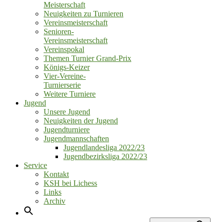
Meisterschaft
Neuigkeiten zu Turnieren
Vereinsmeisterschaft
Senioren‑
Vereinsmeisterschaft
Vereinspokal
Themen Turnier Grand‑Prix
Königs‑Keizer
Vier‑Vereine‑
Turnierserie
Weitere Turniere
Jugend
Unsere Jugend
Neuigkeiten der Jugend
Jugendturniere
Jugendmannschaften
Jugendlandesliga 2022/23
Jugendbezirksliga 2022/23
Service
Kontakt
KSH bei Lichess
Links
Archiv