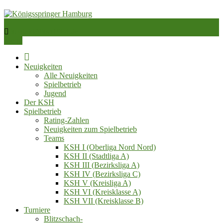
Skip
to
content
Schachverein von 1984 e.V.
kontakt@ksh1984.de
Königsspringer Hamburg
Menu
Home
Neuigkeiten
Alle Neuigkeiten
Spielbetrieb
Jugend
Der KSH
Spielbetrieb
Rating-Zahlen
Neuigkeiten zum Spielbetrieb
Teams
KSH I (Oberliga Nord Nord)
KSH II (Stadtliga A)
KSH III (Bezirksliga A)
KSH IV (Bezirksliga C)
KSH V (Kreisliga A)
KSH VI (Kreisklasse A)
KSH VII (Kreisklasse B)
Turniere
Blitzschach‑