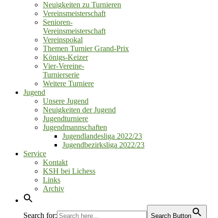
Neuigkeiten zu Turnieren
Vereinsmeisterschaft
Senioren‑
Vereinsmeisterschaft
Vereinspokal
Themen Turnier Grand‑Prix
Königs‑Keizer
Vier‑Vereine‑
Turnierserie
Weitere Turniere
Jugend
Unsere Jugend
Neuigkeiten der Jugend
Jugendturniere
Jugendmannschaften
Jugendlandesliga 2022/23
Jugendbezirksliga 2022/23
Service
Kontakt
KSH bei Lichess
Links
Archiv
Search for:
Search Button