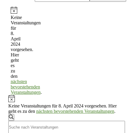
Veranstaltungen
für
Hinweis
Keine
8.
Veranstaltungen
April
für
2024
8.
April
2024
vorgesehen.
Hier
geht
es
zu
den
nächsten
bevorstehenden
Veranstaltungen
.
Hinweis
Keine Veranstaltungen für 8. April 2024 vorgesehen. Hier
geht es zu den
nächsten bevorstehenden Veranstaltungen
.
Veranstaltungen
Suche
Bitte
Suche
Schlüsselwort