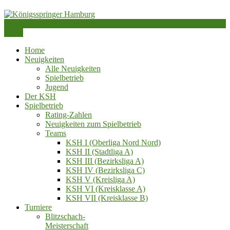
Skip
to
kontakt@ksh1984.de
content
Schachverein von 1984 e.V.
Menu
Königsspringer Hamburg
Home
Neuigkeiten
Alle Neuigkeiten
Spielbetrieb
Jugend
Der KSH
Spielbetrieb
Rating-Zahlen
Neuigkeiten zum Spielbetrieb
Teams
KSH I (Oberliga Nord Nord)
KSH II (Stadtliga A)
KSH III (Bezirksliga A)
KSH IV (Bezirksliga C)
KSH V (Kreisliga A)
KSH VI (Kreisklasse A)
KSH VII (Kreisklasse B)
Turniere
Blitzschach‑
Meisterschaft