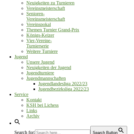
Neuigkeiten zu Turnieren
Vereinsmeisterschaft
Senioren‑
Vereinsmeisterschaft
Vereinspokal
Themen Turnier Grand‑Prix
Königs‑Keizer
Vier‑Vereine‑
Turnierserie
Weitere Turniere
Jugend
Unsere Jugend
Neuigkeiten der Jugend
Jugendturniere
Jugendmannschaften
Jugendlandesliga 2022/23
Jugendbezirksliga 2022/23
Service
Kontakt
KSH bei Lichess
Links
Archiv
Search for:
Search Button