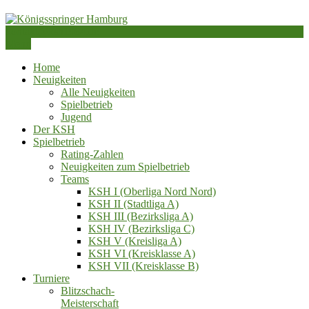
Skip
to
kontakt@ksh1984.de
content
Schachverein von 1984 e.V.
Menu
Königsspringer Hamburg
Home
Neuigkeiten
Alle Neuigkeiten
Spielbetrieb
Jugend
Der KSH
Spielbetrieb
Rating-Zahlen
Neuigkeiten zum Spielbetrieb
Teams
KSH I (Oberliga Nord Nord)
KSH II (Stadtliga A)
KSH III (Bezirksliga A)
KSH IV (Bezirksliga C)
KSH V (Kreisliga A)
KSH VI (Kreisklasse A)
KSH VII (Kreisklasse B)
Turniere
Blitzschach‑
Meisterschaft