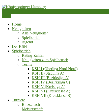
Skip
to
kontakt@ksh1984.de
content
Schachverein von 1984 e.V.
Menu
Königsspringer Hamburg
Home
Neuigkeiten
Alle Neuigkeiten
Spielbetrieb
Jugend
Der KSH
Spielbetrieb
Rating-Zahlen
Neuigkeiten zum Spielbetrieb
Teams
KSH I (Oberliga Nord Nord)
KSH II (Stadtliga A)
KSH III (Bezirksliga A)
KSH IV (Bezirksliga C)
KSH V (Kreisliga A)
KSH VI (Kreisklasse A)
KSH VII (Kreisklasse B)
Turniere
Blitzschach‑
Meisterschaft