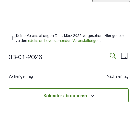
Veranstaltungen
für
Keine Veranstaltungen für 1. März 2026 vorgesehen. Hier geht es
Hinweis
1.
zu den
nächsten bevorstehenden Veranstaltungen
.
März
2026
Veranstal
Veran
03-01-2026
Tag
Ansic
Suche
Suche
Datum
Navig
wählen.
und
Vorheriger Tag
Nächster Tag
Ansichten
Navigati
Kalender abonnieren