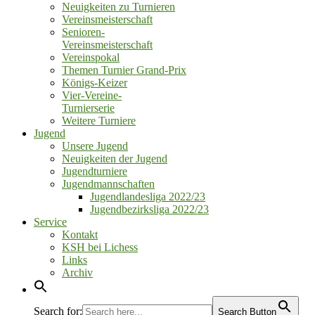
Neuigkeiten zu Turnieren
Vereinsmeisterschaft
Senioren‑
Vereinsmeisterschaft
Vereinspokal
Themen Turnier Grand‑Prix
Königs‑Keizer
Vier‑Vereine‑
Turnierserie
Weitere Turniere
Jugend
Unsere Jugend
Neuigkeiten der Jugend
Jugendturniere
Jugendmannschaften
Jugendlandesliga 2022/23
Jugendbezirksliga 2022/23
Service
Kontakt
KSH bei Lichess
Links
Archiv
Search for:
Search Button