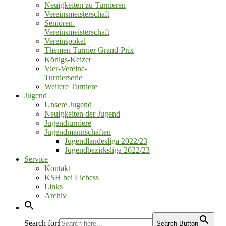
Neuigkeiten zu Turnieren
Vereinsmeisterschaft
Senioren‑
Vereinsmeisterschaft
Vereinspokal
Themen Turnier Grand‑Prix
Königs‑Keizer
Vier‑Vereine‑
Turnierserie
Weitere Turniere
Jugend
Unsere Jugend
Neuigkeiten der Jugend
Jugendturniere
Jugendmannschaften
Jugendlandesliga 2022/23
Jugendbezirksliga 2022/23
Service
Kontakt
KSH bei Lichess
Links
Archiv
Search for:
Search Button