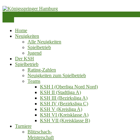
Skip
to
kontakt@ksh1984.de
content
Schachverein von 1984 e.V.
Menu
Königsspringer Hamburg
Home
Neuigkeiten
Alle Neuigkeiten
Spielbetrieb
Jugend
Der KSH
Spielbetrieb
Rating-Zahlen
Neuigkeiten zum Spielbetrieb
Teams
KSH I (Oberliga Nord Nord)
KSH II (Stadtliga A)
KSH III (Bezirksliga A)
KSH IV (Bezirksliga C)
KSH V (Kreisliga A)
KSH VI (Kreisklasse A)
KSH VII (Kreisklasse B)
Turniere
Blitzschach‑
Meisterschaft