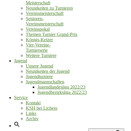
Meisterschaft
Neuigkeiten zu Turnieren
Vereinsmeisterschaft
Senioren‑
Vereinsmeisterschaft
Vereinspokal
Themen Turnier Grand‑Prix
Königs‑Keizer
Vier‑Vereine‑
Turnierserie
Weitere Turniere
Jugend
Unsere Jugend
Neuigkeiten der Jugend
Jugendturniere
Jugendmannschaften
Jugendlandesliga 2022/23
Jugendbezirksliga 2022/23
Service
Kontakt
KSH bei Lichess
Links
Archiv