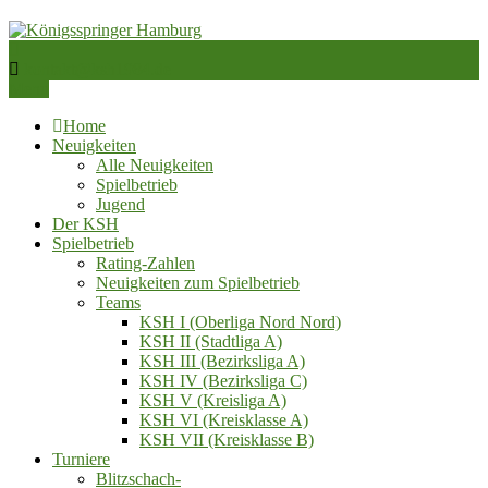
Skip
to
content
Schachverein von 1984 e.V.
kontakt@ksh1984.de
Königsspringer Hamburg
Menu
Home
Neuigkeiten
Alle Neuigkeiten
Spielbetrieb
Jugend
Der KSH
Spielbetrieb
Rating-Zahlen
Neuigkeiten zum Spielbetrieb
Teams
KSH I (Oberliga Nord Nord)
KSH II (Stadtliga A)
KSH III (Bezirksliga A)
KSH IV (Bezirksliga C)
KSH V (Kreisliga A)
KSH VI (Kreisklasse A)
KSH VII (Kreisklasse B)
Turniere
Blitzschach‑