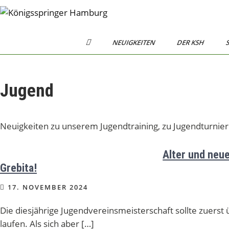
Skip
to
Königsspringer
Schachverein von 1984 e.V.
content
H
Hamburg
NEUIGKEITEN
DER KSH
S
O
M
E
Jugend
Neuigkeiten zu unserem Jugendtraining, zu Jugendturnie
Alter und neu
Grebita!
17. NOVEMBER 2024
Die diesjährige Jugendvereinsmeisterschaft sollte zuerst 
laufen. Als sich aber […]